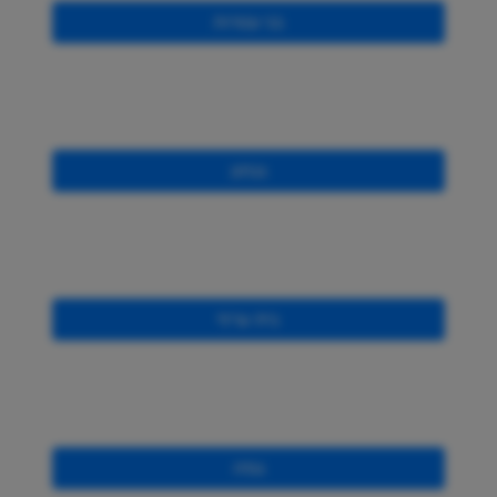
בני עטרות
גנתון
בית עריף
גמזו