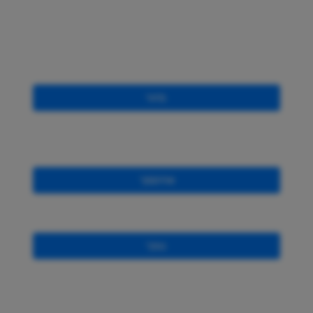
מזור
אחיסמך
נופך