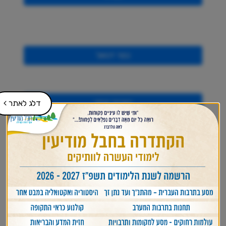
כפר דניאל
בארות יצחק
דלג לאתר
כרם בן שמן