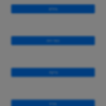
נחלים
כפר רות
ברקת
חדיד